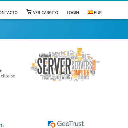
Go to main na
ONTACTO
VER CARRITO
LOGIN
EUR
re
ellos se