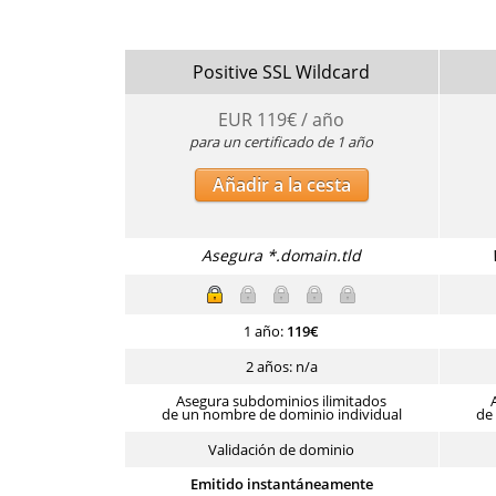
Positive SSL Wildcard
EUR
119
€ / año
para un certificado de 1 año
Añadir a la cesta
Asegura *.domain.tld
1 año:
119
€
2 años: n/a
Asegura subdominios ilimitados
de un nombre de dominio individual
de
Validación de dominio
Emitido instantáneamente