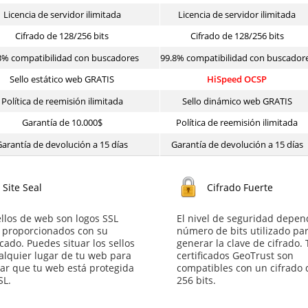
Licencia de servidor ilimitada
Licencia de servidor ilimitada
Cifrado de 128/256 bits
Cifrado de 128/256 bits
3% compatibilidad con buscadores
99.8% compatibilidad con buscador
Sello estático web GRATIS
HiSpeed OCSP
Política de reemisión ilimitada
Sello dinámico web GRATIS
Garantía de 10.000$
Política de reemisión ilimitada
Garantía de devolución a 15 días
Garantía de devolución a 15 días
Site Seal
Cifrado Fuerte
ellos de web son logos SSL
El nivel de seguridad depen
s proporcionados con su
número de bits utilizado pa
icado. Puedes situar los sellos
generar la clave de cifrado.
alquier lugar de tu web para
certificados GeoTrust son
ar que tu web está protegida
compatibles con un cifrado 
SL.
256 bits.