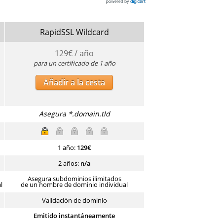
RapidSSL Wildcard
129
€ / año
para un certificado de 1 año
Añadir a la cesta
Asegura *.domain.tld
1 año:
129
€
2 años:
n/a
Asegura subdominios ilimitados
l
de un nombre de dominio individual
Validación de dominio
Emitido instantáneamente