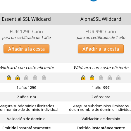
Essential SSL Wildcard
AlphaSSL Wildcard
EUR
129
€ / año
EUR
99
€ / año
para un certificado de 1 año
para un certificado de 1 año
Añadir a la cesta
Añadir a la cesta
Wildcard con coste eficiente
Wildcard con coste eficiente
1 año:
129
€
1 año:
99
€
2 años: n/a
2 años: n/a
Asegura subdominios ilimitados
Asegura subdominios ilimitados
 un nombre de dominio individual
de un nombre de dominio individua
Validación de dominio
Validación de dominio
Emitido instantáneamente
Emitido instantáneamente