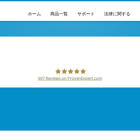
Skip
ホーム
商品一覧
サポート
法律に関する
to
content
697
Reviews on ProvenExpert.com
SSLPOINT