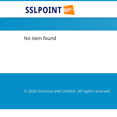
SSLPOINT - Japan's Best Choice for SSL
No item found
© 2026 Octanius (HK) Limited. All rights reserved.