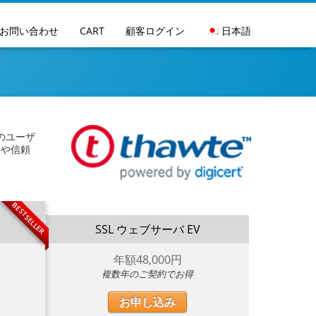
Go to main na
お問い合わせ
CART
顧客ログイン
日本語
。
のユーザ
解や信頼
BESTSELLER
SSL ウェブサーバ EV
年額
48,000
円
複数年のご契約でお得
お申し込み