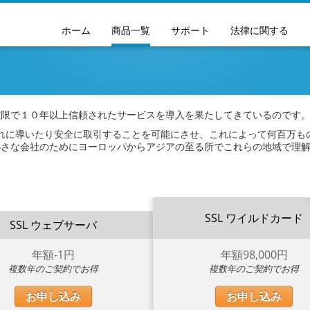
Skip
ホーム
商品一覧
サポート
法律に関する
to
content
の権限で１０年以上信頼されたサービスを導入を果たしてきているのです
れに導いたり安全に取引することを可能にさせ、これによって何百万も
は小さな会社のためにヨーロッパからアジアの至る所でこれらの地域で理
SSL ワイルドカード
SSL ウェブサーバ
年額
-1
円
年額
98,000
円
複数年のご契約でお得
複数年のご契約でお得
お申し込み
お申し込み