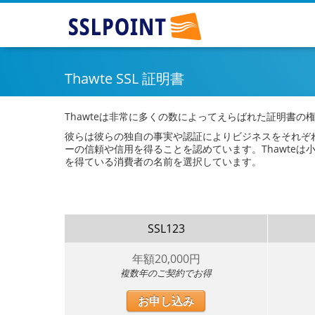
SSLPOINT - Japan's Best Choice for SSL
Thawte SSL 証明書
Thawteは非常に多くの数によってえらばれた証明書
彼らは彼らの独自の事実や認証によりビジネスをそれぞ
ーの信頼や信用を得ることを認めています。Thawte
を得ている消費者の名前を選択しています。
SSL123
年額
20,000
円
複数年のご契約でお得
お申し込み