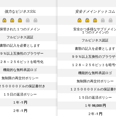
強力なビジネスSSL
安全ドメインドットコム
保管された１つのドメイン
安全かつ多様なサブドメイ
１つのドメインの
フルビジネス認証
フルビジネス認証
書類の記入を必要とします
書類の記入を必要とします
９％以上互換性のブラウザー
９９％以上互換性のブラウザ
２８～２５６ビットを暗号化
１２８～２５６ビットを暗号
機能的な無料承認ロゴ
機能的な無料承認ロゴ
無制限の再交付ポリシー
無制限の再交付ポリシー
２５００００ドルの保証書付き
１２５００００ドルの保証書
１５日の返済ポリシー
１５日の返済ポリシー
１年
-1
円
１年
98,000
円
２年
-1
円
２年
-1
円