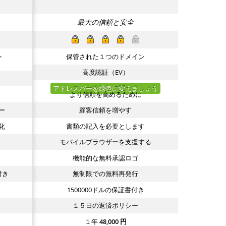
最大の信頼と安全
ン
保管された１つのドメイン
高度認証（EV）
アドレスバーを緑色に変えましょう
より信頼を高めるために
ー
顧客信頼を増やす
化
書類の記入を必要とします
モバイルブラウザーを支援する
機能的な無料承認ロゴ
付き
無制限での無料再発行
1500000ドルの保証書付き
１５日の返済ポリシー
１年
48,000
円