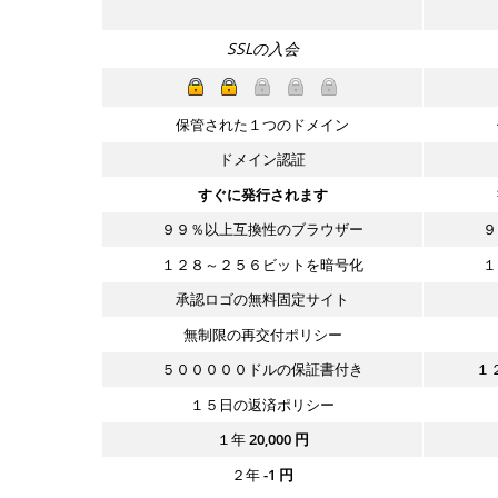
SSLの入会
保管された１つのドメイン
ドメイン認証
すぐに発行されます
９９％以上互換性のブラウザー
９
１２８～２５６ビットを暗号化
１
承認ロゴの無料固定サイト
無制限の再交付ポリシー
５０００００ドルの保証書付き
１
１５日の返済ポリシー
１年
20,000
円
２年
-1
円