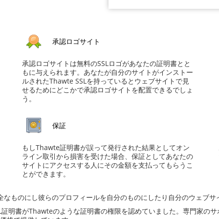
承認ロゴサイト
承認ロゴサイトは無料のSSLロゴがあなたの証明書とと
もに与えられます。あなたが自分のサイトがインストー
ルされたThawte SSLを持っているとウェブサイトで見
せるためにどこかで承認ロゴサイトを配置できるでしょ
う。
保証
もしThawte証明書が誤って発行された結果としてオン
ライン取引から損害を受けた場合、保証としてあなたの
サイトにアクセスする人にその金額を支払ってもらうこ
とができます。
全なものにし彼らのプロフィールを自分のものにしたり自分のウェブサ
L証明書がThawteのような証明書の権限を認めていました。専門家の