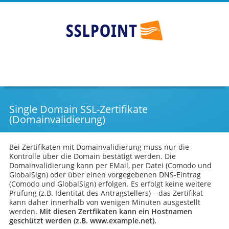
Günstige SSL Zertifikate - SSLPOINT
Go
Skip
to
to
main
content
navigation
Single Domain SSL-Zertifikate
(Domainvalidierung)
Bei Zertifikaten mit Domainvalidierung muss nur die
Kontrolle über die Domain bestätigt werden. Die
Domainvalidierung kann per EMail, per Datei (Comodo und
GlobalSign) oder über einen vorgegebenen DNS-Eintrag
(Comodo und GlobalSign) erfolgen. Es erfolgt keine weitere
Prüfung (z.B. Identität des Antragstellers) – das Zertifikat
kann daher innerhalb von wenigen Minuten ausgestellt
werden.
Mit diesen Zertfikaten kann ein Hostnamen
geschützt werden (z.B. www.example.net).