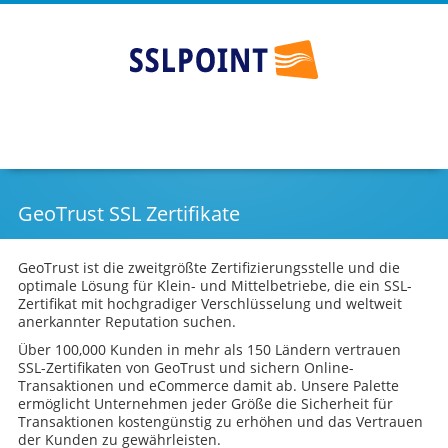
Günstige SSL Zertifikate - SSLPOINT
Go
Skip
to
to
main
content
navigation
GeoTrust SSL Zertifikate
GeoTrust ist die zweitgrößte Zertifizierungsstelle und die
optimale Lösung für Klein- und Mittelbetriebe, die ein SSL-
Zertifikat mit hochgradiger Verschlüsselung und weltweit
anerkannter Reputation suchen.
Über 100,000 Kunden in mehr als 150 Ländern vertrauen
SSL-Zertifikaten von GeoTrust und sichern Online-
Transaktionen und eCommerce damit ab. Unsere Palette
ermöglicht Unternehmen jeder Größe die Sicherheit für
Transaktionen kostengünstig zu erhöhen und das Vertrauen
der Kunden zu gewährleisten.